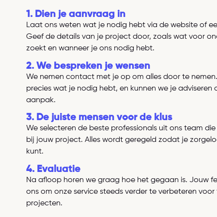
1. Dien je aanvraag in
Laat ons weten wat je nodig hebt via de website of ee
Geef de details van je project door, zoals wat voor on
zoekt en wanneer je ons nodig hebt.
nen op de hulp van
"Bij Nationale Opera & Bal
2. We bespreken je wensen
 avondprogramma
techniekteams achter d
We nemen contact met je op om alles door te nemen
precies wat je nodig hebt, en kunnen we je adviseren 
menten en
decoropbouw tot belichting
aanpak.
 elke klus de juiste
Support kan ik echter altijd
stallatietechnici.
ervaren technici met de juist
3. De juiste mensen voor de klus
e voor ons klaar.
nodig hebben of juist spec
We selecteren de beste professionals uit ons team die
bij jouw project. Alles wordt geregeld zodat je zorgel
 een sterk team en
denkt daarnaast mee en lev
kunt.
varing. Ze denken
communicatie is niet alleen
ssingen. We werken
vaak gezellig – ideaa
4. Evaluatie
Na afloop horen we graag hoe het gegaan is. Jouw f
ele jaren te doen.”
werkomgeving 
ons om onze service steeds verder te verbeteren voor
projecten.
Mathilde van 