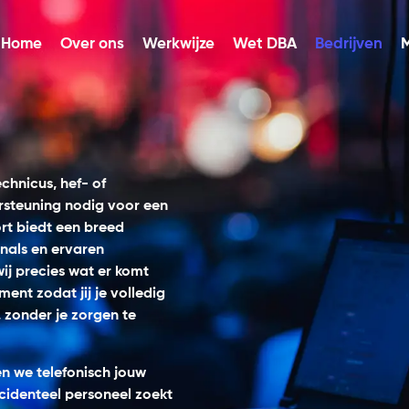
Home
Over ons
Werkwijze
Wet DBA
Bedrijven
echnicus, hef- of
rsteuning nodig voor een
rt biedt een breed
nals en ervaren
ij precies wat er komt
ment zodat jij je volledig
 zonder je zorgen te
 we telefonisch jouw
cidenteel personeel zoekt