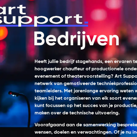
Bedrijven
Heeft jullie bedrijf stagehands, een ervaren t
hoogwerker chauffeur of productionele onde
evenement of theatervoorstelling? Art Suppo
netwerk van gemotiveerde techniekprofessio
teamleiders. Met jarenlange ervaring weten w
kijken bij het organiseren van elk soort evene
kunt focussen op het succes van je productie,
maken over de technische uitvoering.
Voorafgaand aan de samenwerking bespreken
wensen, doelen en verwachtingen. Of je nu in