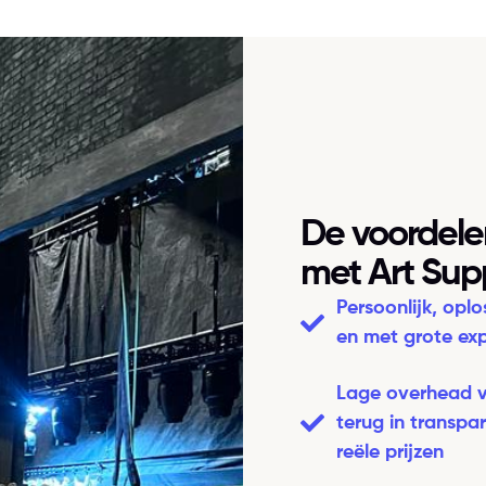
De voordel
met Art Supp
Persoonlijk, oplo
en met grote exp
Lage overhead v
terug in transpa
reële prijzen