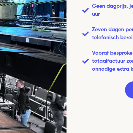
Geen dagprijs, j
uur
Zeven dagen pe
telefonisch bere
Vooraf besproke
totaalfactuur zo
onnodige extra 