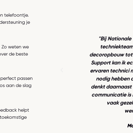
n telefoontje.
dersteuning je
let regel ik alles voor onze
"Ik werk al j
e schermen, variërend van
Concertgebouw, w
. Zo weten we
over de beste
 en changementen. Dankzij Art
wensen de nor
 rekenen op gekwalificeerde en
vertrouwen. Ze 
e spirit. Of we nu extra handen
schakelen razends
ifieke expertise, Art Support
te vinden. De med
 perfect passen
oos aan de slag
ert precies wat we zoeken. De
gemotiveerd e
 helder en praktisch, maar ook
waardevoll
l dus in een dynamische
betrouwbare, bet
eedback helpt
zoals de onze!"
met v
 toekomstige
der Horst Jansen