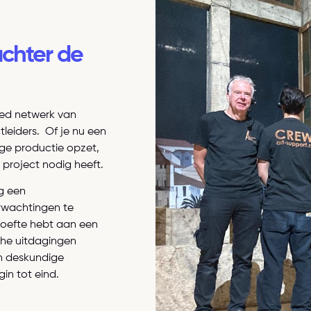
 achter de
ed netwerk
van
tleiders
.
Of je nu een
ige productie opzet,
 project nodig heeft.
g een
rwachtingen te
hoefte hebt aan een
che uitdagingen
en deskundige
in tot eind.